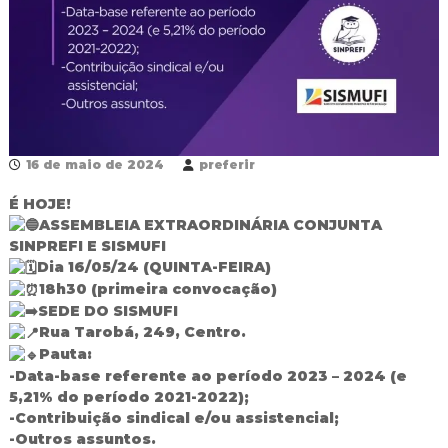
R
e
d
e
P
ú
b
l
i
16 de maio de 2024
preferir
c
a
É HOJE!
M
ASSEMBLEIA EXTRAORDINÁRIA CONJUNTA
u
SINPREFI E SISMUFI
n
Dia 16/05/24 (QUINTA-FEIRA)
i
c
18h30 (primeira convocação)
i
SEDE DO SISMUFI
p
Rua Tarobá, 249, Centro.
a
Pauta:
l
-Data-base referente ao período 2023 – 2024 (e
d
e
5,21% do período 2021-2022);
F
-Contribuição sindical e/ou assistencial;
o
-Outros assuntos.
z