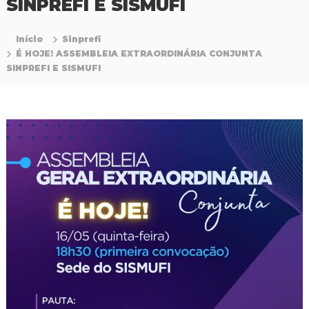
SINPREFI E SISMUFI
P
r
o
Início
Sinprefi
f
É HOJE! ASSEMBLEIA EXTRAORDINÁRIA CONJUNTA
i
SINPREFI E SISMUFI
s
s
i
o
n
a
i
s
d
a
E
d
u
c
a
ç
ã
o
d
a