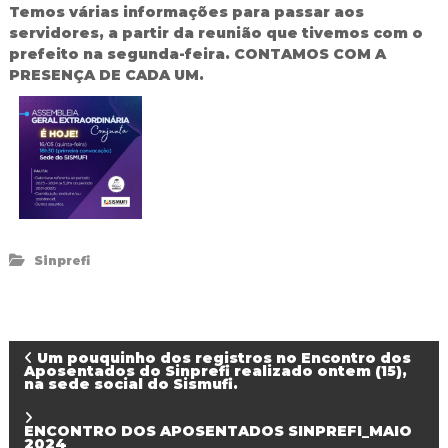
Temos várias informações para passar aos
d
servidores, a partir da reunião que tivemos com o
o
prefeito na segunda-feira. CONTAMOS COM A
I
g
PRESENÇA DE CADA UM.
u
a
ç
u
Sinprefi
N
Um pouquinho dos registros no Encontro dos
Aposentados do Sinprefi realizado ontem (15),
na sede social do Sismufi.
a
ENCONTRO DOS APOSENTADOS SINPREFI_MAIO
2024