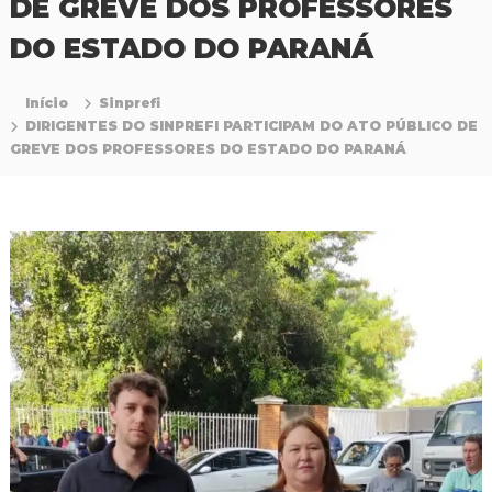
DE GREVE DOS PROFESSORES
P
r
DO ESTADO DO PARANÁ
o
f
i
Início
Sinprefi
s
DIRIGENTES DO SINPREFI PARTICIPAM DO ATO PÚBLICO DE
s
GREVE DOS PROFESSORES DO ESTADO DO PARANÁ
i
o
n
a
i
s
d
a
E
d
u
c
a
ç
ã
o
d
a