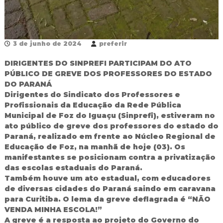
d
o
I
g
3 de junho de 2024
preferir
u
a
ç
DIRIGENTES DO SINPREFI PARTICIPAM DO ATO
u
PÚBLICO DE GREVE DOS PROFESSORES DO ESTADO
DO PARANÁ
Dirigentes do Sindicato dos Professores e
Profissionais da Educação da Rede Pública
Municipal de Foz do Iguaçu (Sinprefi), estiveram no
ato público de greve dos professores do estado do
Paraná, realizado em frente ao Núcleo Regional de
Educação de Foz, na manhã de hoje (03). Os
manifestantes se posicionam contra a privatização
das escolas estaduais do Paraná.
Também houve um ato estadual, com educadores
de diversas cidades do Paraná saindo em caravana
para Curitiba. O lema da greve deflagrada é “NÃO
VENDA MINHA ESCOLA!”
A greve é a resposta ao projeto do Governo do