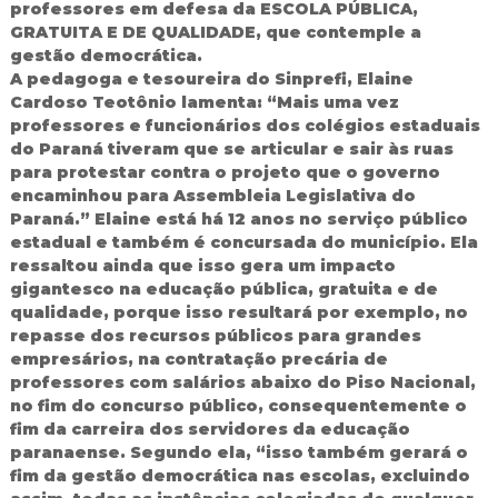
professores em defesa da ESCOLA PÚBLICA,
GRATUITA E DE QUALIDADE, que contemple a
gestão democrática.
A pedagoga e tesoureira do Sinprefi, Elaine
Cardoso Teotônio lamenta: “Mais uma vez
professores e funcionários dos colégios estaduais
do Paraná tiveram que se articular e sair às ruas
para protestar contra o projeto que o governo
encaminhou para Assembleia Legislativa do
Paraná.” Elaine está há 12 anos no serviço público
estadual e também é concursada do município. Ela
ressaltou ainda que isso gera um impacto
gigantesco na educação pública, gratuita e de
qualidade, porque isso resultará por exemplo, no
repasse dos recursos públicos para grandes
empresários, na contratação precária de
professores com salários abaixo do Piso Nacional,
no fim do concurso público, consequentemente o
fim da carreira dos servidores da educação
paranaense. Segundo ela, “isso também gerará o
fim da gestão democrática nas escolas, excluindo