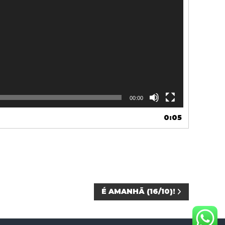
00:00
0:05
É AMANHÃ (16/10)!