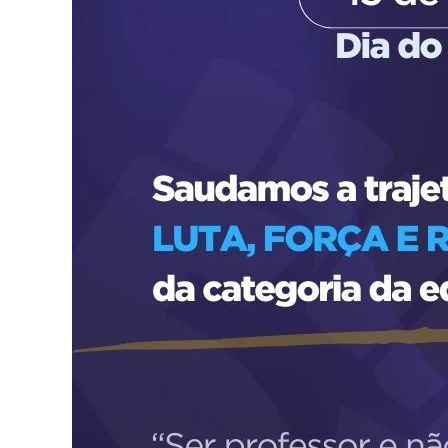
E
d
u
c
a
ç
ã
o
d
a
R
e
d
e
P
ú
b
l
i
c
a
M