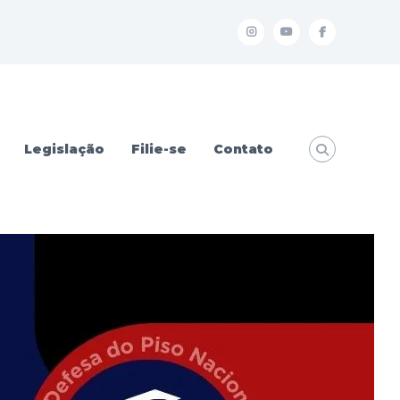
I
Y
f
Legislação
Filie-se
Contato