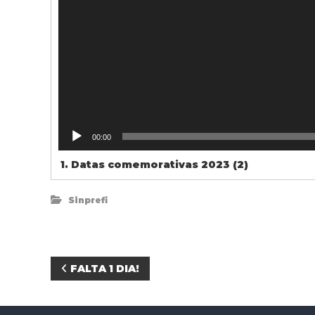
00:00
1.
Datas comemorativas 2023 (2)
Sinprefi
N
FALTA 1 DIA!
a