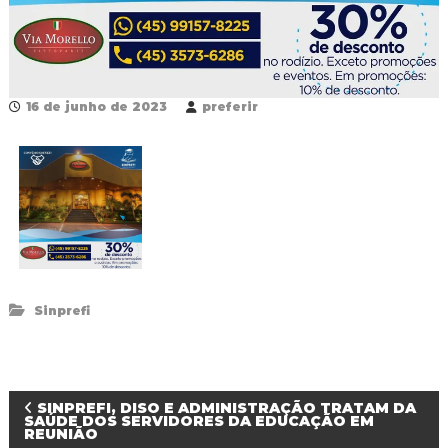
R
e
d
e
P
ú
16 de junho de 2023
preferir
b
l
i
c
a
M
u
n
i
c
i
Sinprefi
p
a
l
d
e
N
SINPREFI, DISO E ADMINISTRAÇÃO TRATAM DA
F
SAÚDE DOS SERVIDORES DA EDUCAÇÃO EM
o
REUNIÃO
z