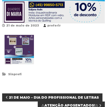
R
e
d
e
P
ú
21 de maio de 2023
preferir
b
l
i
c
a
M
u
n
i
c
i
Sinprefi
p
a
l
d
e
N
21 DE MAIO – DIA DO PROFISSIONAL DE LETRAS
F
o
⚠ATENÇÃO APOSENTADOS!⚠
z