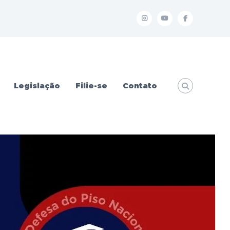
I
Y
f
Legislação
Filie-se
Contato