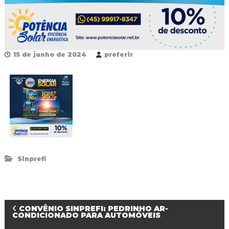
R
e
d
e
P
ú
15 de junho de 2024
preferir
b
l
i
c
a
M
u
n
i
c
i
Sinprefi
p
a
l
d
e
N
CONVÊNIO SINPREFI: PEDRINHO AR-
F
CONDICIONADO PARA AUTOMÓVEIS
o
z