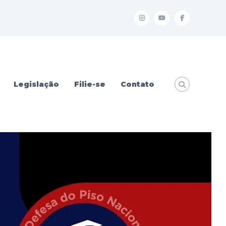
I
Y
f
Legislação
Filie-se
Contato