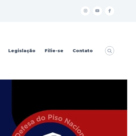
I
Y
f
Legislação
Filie-se
Contato