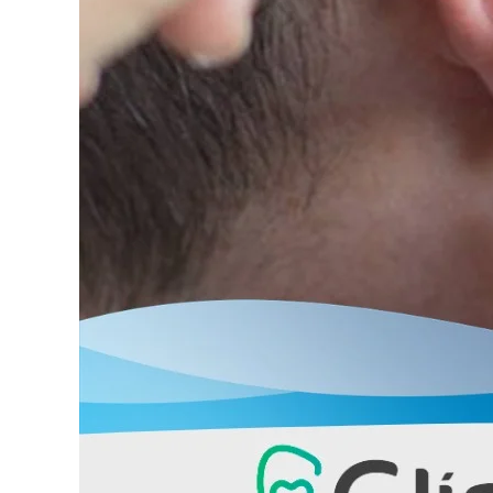
u
n
i
c
i
p
a
l
d
e
F
o
z
d
o
I
g
u
a
ç
u