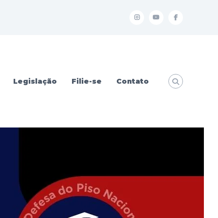
I
Y
f
Legislação
Filie-se
Contato