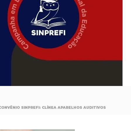
CONVÊNIO SINPREFI: CLÍNEA APARELHOS AUDITIVOS