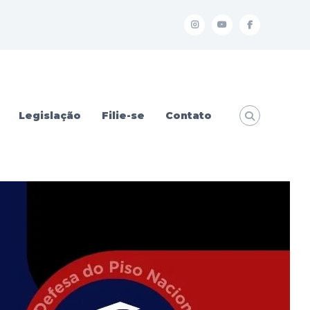
I
Y
f
Legislação
Filie-se
Contato