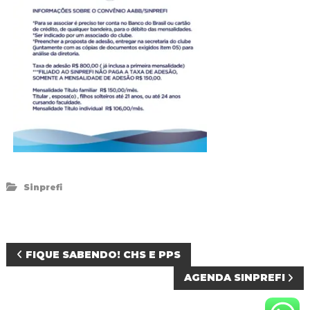
d
o
I
g
u
a
ç
u
Sinprefi
N
FIQUE SABENDO! CHS E PPS
AGENDA SINPREFI
a