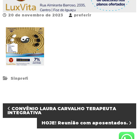
R
e
20 de novembro de 2023
preferir
d
e
P
ú
b
l
i
c
a
M
u
n
Sinprefi
i
c
i
p
a
N
CONVÊNIO LAURA CARVALHO TERAPEUTA
l
INTEGRATIVA
d
a
e
HOJE! Reunião com aposentados.
F
o
v
z