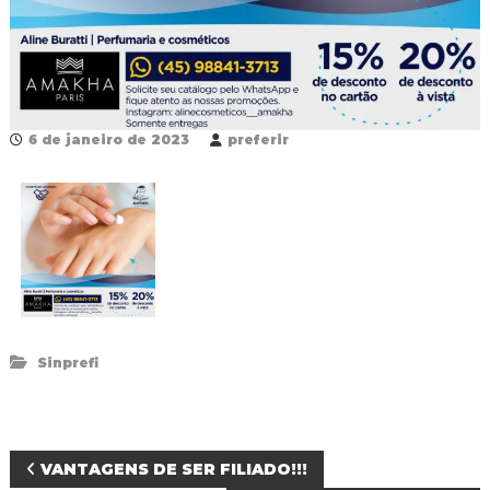
R
e
d
e
P
ú
b
6 de janeiro de 2023
preferir
l
i
c
a
M
u
n
i
c
i
p
Sinprefi
a
l
d
e
F
N
VANTAGENS DE SER FILIADO!!!
o
z