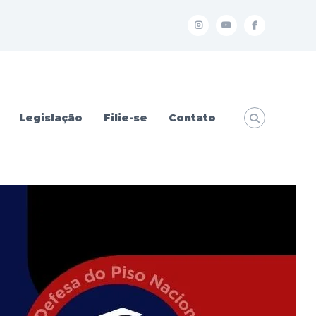
I
Y
f
Legislação
Filie-se
Contato