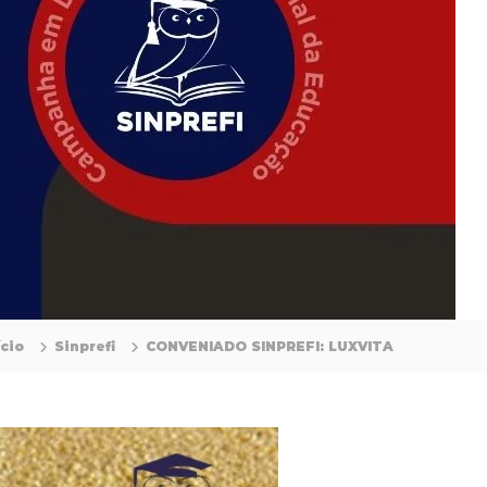
ício
Sinprefi
CONVENIADO SINPREFI: LUXVITA