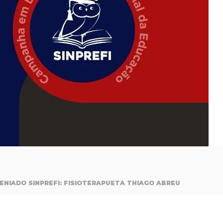
ENIADO SINPREFI: FISIOTERAPUETA THIAGO ABREU