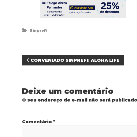
Sinprefi
N
CONVENIADO SINPREFI: ALOHA LIFE
a
v
Deixe um comentário
e
O seu endereço de e-mail não será publicado
g
Comentário
*
a