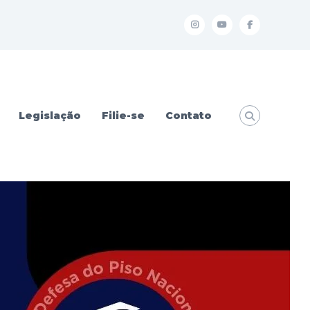
I
Y
f
Legislação
Filie-se
Contato