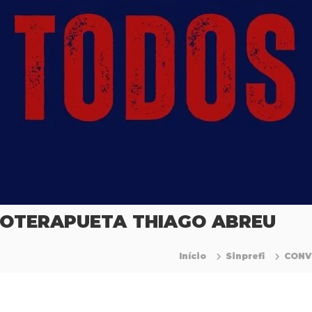
SIOTERAPUETA THIAGO ABREU
Início
Sinprefi
CONV