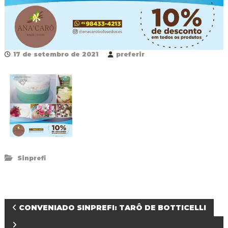
R
e
d
e
P
ú
17 de setembro de 2021
preferir
b
l
i
c
a
M
u
n
i
c
i
Sinprefi
p
a
l
d
e
N
CONVENIADO SINPREFI: TARÔ DE BOTTICELLI
F
o
z