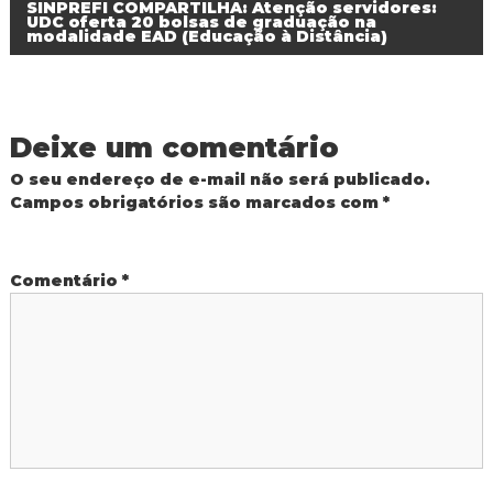
a
SINPREFI COMPARTILHA: Atenção servidores:
d
UDC oferta 20 bolsas de graduação na
modalidade EAD (Educação à Distância)
o
v
I
g
e
u
a
ç
Deixe um comentário
g
u
O seu endereço de e-mail não será publicado.
a
Campos obrigatórios são marcados com
*
ç
Comentário
*
ã
o
d
e