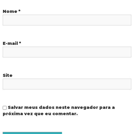
P
Nome
*
o
s
t
E-mail
*
Site
Salvar meus dados neste navegador para a
próxima vez que eu comentar.