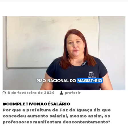
P
r
o
f
i
s
s
i
o
n
a
i
s
d
a
E
d
u
8 de fevereiro de 2024
preferir
c
a
#COMPLETIVONÃOÉSALÁRIO
ç
Por que a prefeitura de Foz do Iguaçu diz que
ã
concedeu aumento salarial, mesmo assim, os
o
professores manifestam descontentamento?
d
a