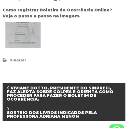
R
e
Como registrar Boletim de Ocorrência Online?
d
Veja o passo a passo na imagem.
e
P
ú
b
l
i
c
a
Sinprefi
M
u
n
i
c
N
i
VIVIANE DOTTO, PRESIDENTE DO SINPREFI,
FAZ ALERTA SOBRE GOLPES E ORIENTA COMO
p
PROCEDER PARA FAZER O BOLETIM DE
a
OCORRÊNCIA.
a
l
d
v
SORTEIO DOS LIVROS INDICADOS PELA
e
PROFESSORA ADRIANA MENON
F
o
e
z