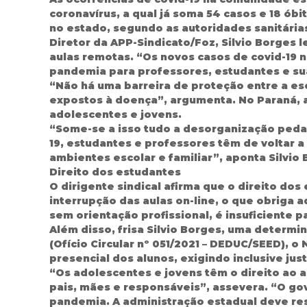
coronavírus, a qual já soma 54 casos e 18 ób
no estado, segundo as autoridades sanitária
Diretor da APP-Sindicato/Foz, Silvio Borges 
aulas remotas. “Os novos casos de covid-19 n
pandemia para professores, estudantes e suas
“Não há uma barreira de proteção entre a esc
expostos à doença”, argumenta. No Paraná, a
adolescentes e jovens.
“Some-se a isso tudo a desorganização pedag
19, estudantes e professores têm de voltar 
ambientes escolar e familiar”, aponta Silvio 
Direito dos estudantes
O dirigente sindical afirma que o direito d
interrupção das aulas on-line, o que obriga 
sem orientação profissional, é insuficiente 
Além disso, frisa Silvio Borges, uma determ
(Ofício Circular nº 051/2021 – DEDUC/SEED),
presencial dos alunos, exigindo inclusive justi
“Os adolescentes e jovens têm o direito ao 
pais, mães e responsáveis”, assevera. “O go
pandemia. A administração estadual deve resp