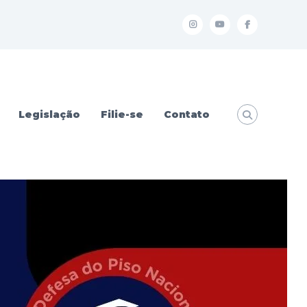
I
Y
f
Legislação
Filie-se
Contato