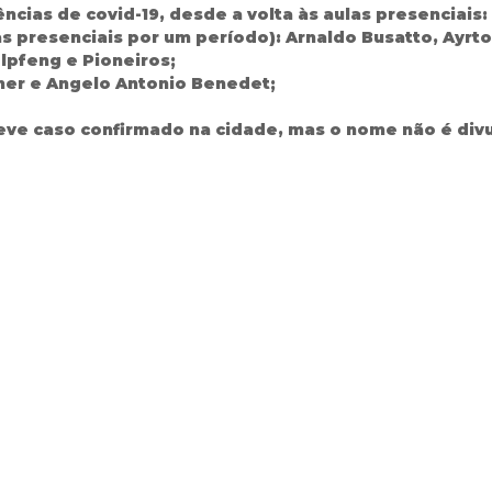
cias de covid-19, desde a volta às aulas presenciais:
s presenciais por um período): Arnaldo Busatto, Ayrto
lpfeng e Pioneiros;
ner e Angelo Antonio Benedet;
 teve caso confirmado na cidade, mas o nome não é div