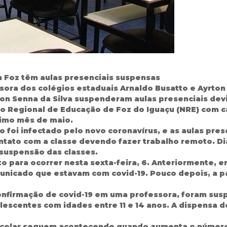
m Foz têm aulas presenciais suspensas
ssora dos colégios estaduais Arnaldo Busatto e Ayrton
on Senna da Silva suspenderam aulas presenciais devid
eo Regional de Educação de Foz do Iguaçu (NRE) com 
ltimo mês de maio.
 foi infectado pelo novo coronavírus, e as aulas pre
ntato com a classe devendo fazer trabalho remoto. Dia
 suspensão das classes.
o para ocorrer nesta sexta-feira, 6. Anteriormente, em
nicado que estavam com covid-19. Pouco depois, a pa
confirmação de covid-19 em uma professora, foram sus
scentes com idades entre 11 e 14 anos. A dispensa do
scolar seguem acontecendo quando aumenta o número 