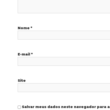
o
d
e
Nome
*
P
o
E-mail
*
s
t
Site
Salvar meus dados neste navegador para a