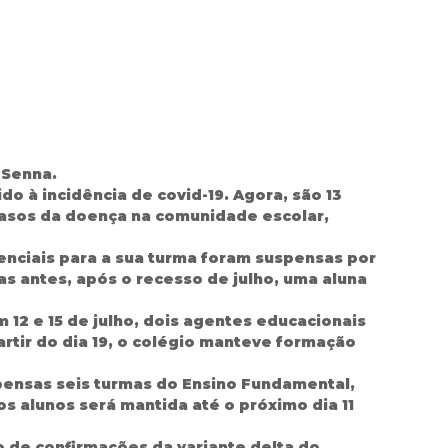
 Senna.
o à incidência de covid-19. Agora, são 13
casos da doença na comunidade escolar,
senciais para a sua turma foram suspensas por
s antes, após o recesso de julho, uma aluna
 12 e 15 de julho, dois agentes educacionais
rtir do dia 19, o colégio manteve formação
pensas seis turmas do Ensino Fundamental,
s alunos será mantida até o próximo dia 11
de confirmações da variante delta do