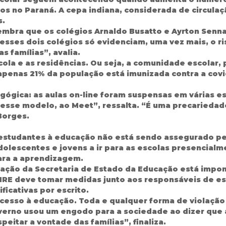
itos no Paraná. A cepa indiana, considerada de circula
s.
lembra que os colégios Arnaldo Busatto e Ayrton Senna
esses dois colégios só evidenciam, uma vez mais, o ri
 famílias”, avalia.
ola e as residências. Ou seja, a comunidade escolar, 
penas 21% da população está imunizada contra a covid
ógica: as aulas on-line foram suspensas em várias e
a esse modelo, ao Meet”, ressalta. “É uma precariedad
Borges.
os estudantes à educação não está sendo assegurado pe
adolescentes e jovens a ir para as escolas presencialm
para a aprendizagem.
inação da Secretaria de Estado da Educação está imp
 o NRE deve tomar medidas junto aos responsáveis de e
ficativas por escrito.
acesso à educação. Toda e qualquer forma de violação
verno usou um engodo para a sociedade ao dizer que a
eitar a vontade das famílias”, finaliza.