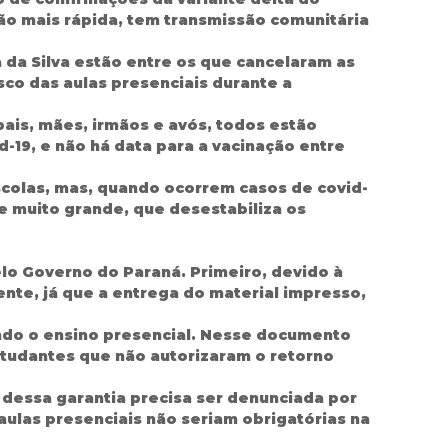
ção mais rápida, tem transmissão comunitária
 da Silva estão entre os que cancelaram as
sco das aulas presenciais durante a
pais, mães, irmãos e avós, todos estão
-19, e não há data para a vacinação entre
scolas, mas, quando ocorrem casos de covid-
e muito grande, que desestabiliza os
lo Governo do Paraná. Primeiro, devido à
ente, já que a entrega do material impresso,
ondo o ensino presencial. Nesse documento
studantes que não autorizaram o retorno
 dessa garantia precisa ser denunciada por
ulas presenciais não seriam obrigatórias na