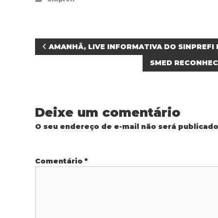
N
AMANHÃ, LIVE INFORMATIVA DO SINPREFI 
SMED RECONHECE
a
v
Deixe um comentário
e
O seu endereço de e-mail não será publicado
g
a
Comentário
*
ç
ã