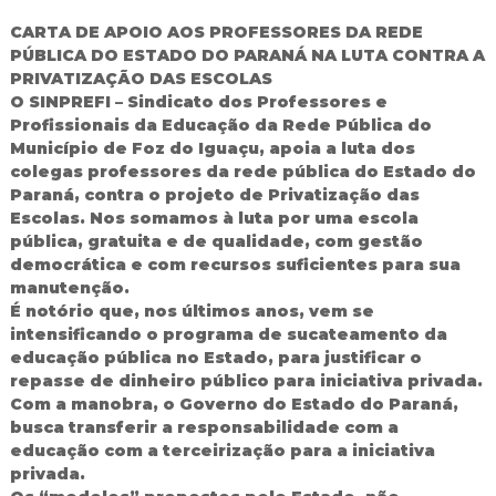
d
CARTA DE APOIO AOS PROFESSORES DA REDE
o
PÚBLICA DO ESTADO DO PARANÁ NA LUTA CONTRA A
I
PRIVATIZAÇÃO DAS ESCOLAS
g
u
O SINPREFI – Sindicato dos Professores e
a
Profissionais da Educação da Rede Pública do
ç
Município de Foz do Iguaçu, apoia a luta dos
u
colegas professores da rede pública do Estado do
Paraná, contra o projeto de Privatização das
Escolas. Nos somamos à luta por uma escola
pública, gratuita e de qualidade, com gestão
democrática e com recursos suficientes para sua
manutenção.
É notório que, nos últimos anos, vem se
intensificando o programa de sucateamento da
educação pública no Estado, para justificar o
repasse de dinheiro público para iniciativa privada.
Com a manobra, o Governo do Estado do Paraná,
busca transferir a responsabilidade com a
educação com a terceirização para a iniciativa
privada.