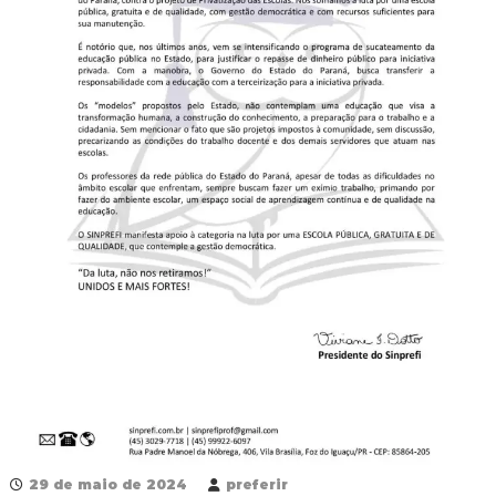
R
e
d
e
P
ú
b
l
i
c
a
M
u
n
i
c
i
p
a
l
d
e
F
o
29 de maio de 2024
preferir
z