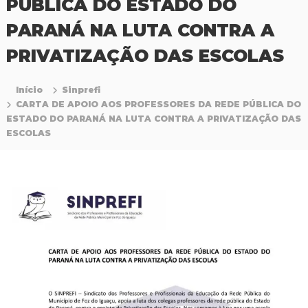
PÚBLICA DO ESTADO DO
P
r
PARANÁ NA LUTA CONTRA A
o
f
PRIVATIZAÇÃO DAS ESCOLAS
i
s
s
Início
Sinprefi
i
CARTA DE APOIO AOS PROFESSORES DA REDE PÚBLICA DO
o
ESTADO DO PARANÁ NA LUTA CONTRA A PRIVATIZAÇÃO DAS
n
a
ESCOLAS
i
s
d
a
E
d
u
c
a
ç
ã
o
d
a