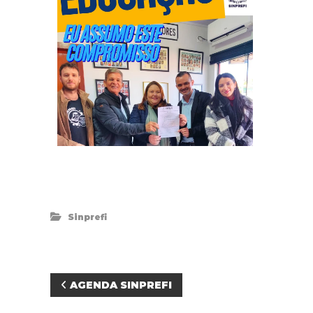
Sinprefi
N
AGENDA SINPREFI