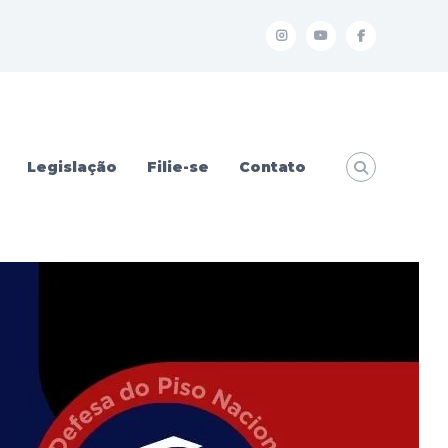
I
Y
f
Legislação
Filie-se
Contato