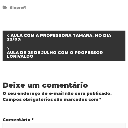
d
Sinprefi
o
I
g
u
a
N
AULA COM A PROFESSORA TAMARA, NO DIA
ç
22/07.
u
a
AULA DE 25 DE JULHO COM O PROFESSOR
LORIVALDO
v
e
Deixe um comentário
g
O seu endereço de e-mail não será publicado.
a
Campos obrigatórios são marcados com
*
ç
Comentário
*
ã