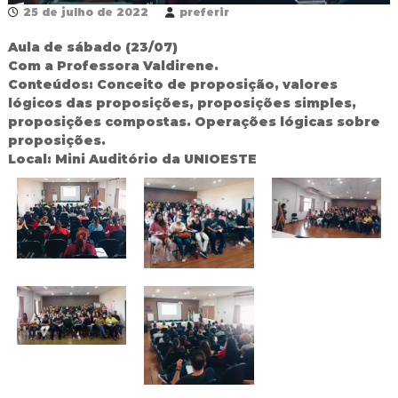
25 de julho de 2022
preferir
R
e
d
Aula de sábado (23/07)
e
Com a Professora Valdirene.
P
Conteúdos: Conceito de proposição, valores
ú
lógicos das proposições, proposições simples,
b
proposições compostas. Operações lógicas sobre
l
proposições.
i
c
Local: Mini Auditório da UNIOESTE
a
M
u
n
i
c
i
p
a
l
d
e
F
o
z