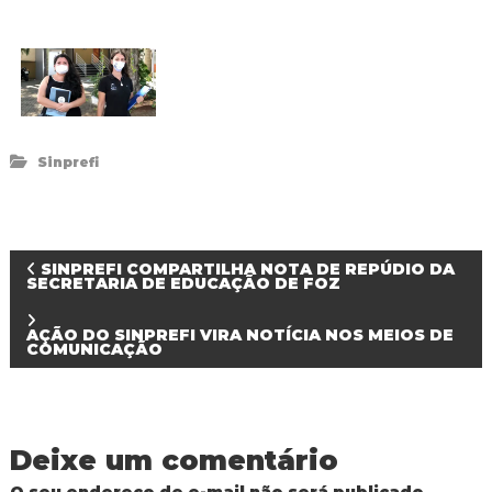
d
o
I
g
u
a
ç
u
Sinprefi
N
SINPREFI COMPARTILHA NOTA DE REPÚDIO DA
SECRETARIA DE EDUCAÇÃO DE FOZ
a
AÇÃO DO SINPREFI VIRA NOTÍCIA NOS MEIOS DE
COMUNICAÇÃO
v
e
Deixe um comentário
g
O seu endereço de e-mail não será publicado.