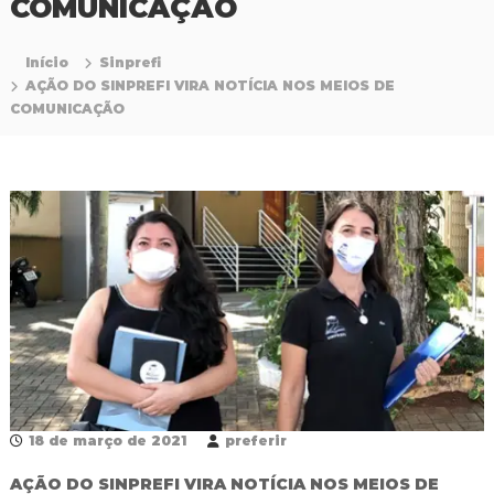
COMUNICAÇÃO
P
r
o
Início
Sinprefi
f
AÇÃO DO SINPREFI VIRA NOTÍCIA NOS MEIOS DE
i
COMUNICAÇÃO
s
s
i
o
n
a
i
s
d
a
E
d
u
c
a
ç
ã
18 de março de 2021
preferir
o
d
AÇÃO DO SINPREFI VIRA NOTÍCIA NOS MEIOS DE
a