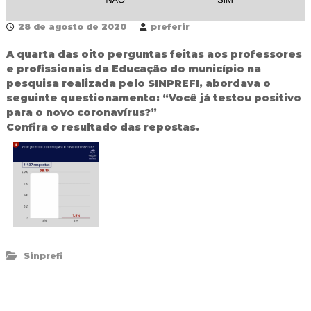
d
o
28 de agosto de 2020
preferir
I
g
A quarta das oito perguntas feitas aos professores
u
e profissionais da Educação do município na
a
pesquisa realizada pelo SINPREFI, abordava o
ç
seguinte questionamento: “Você já testou positivo
u
para o novo coronavírus?”
Confira o resultado das repostas.
Sinprefi