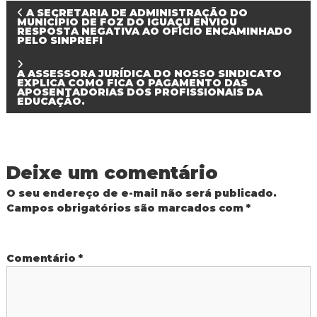
N
A SECRETARIA DE ADMINISTRAÇÃO DO
MUNICÍPIO DE FOZ DO IGUAÇU ENVIOU
RESPOSTA NEGATIVA AO OFÍCIO ENCAMINHADO
PELO SINPREFI
a
v
A ASSESSORA JURÍDICA DO NOSSO SINDICATO
EXPLICA COMO FICA O PAGAMENTO DAS
APOSENTADORIAS DOS PROFISSIONAIS DA
EDUCAÇÃO.
e
g
a
Deixe um comentário
O seu endereço de e-mail não será publicado.
ç
Campos obrigatórios são marcados com
*
ã
Comentário
*
o
d