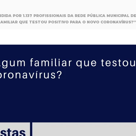
NDIDA POR 1.137 PROFISSIONAIS DA REDE PÚBLICA MUNICIPAL 
FAMILIAR QUE TESTOU POSITIVO PARA O NOVO CORONAVÍRUS?”