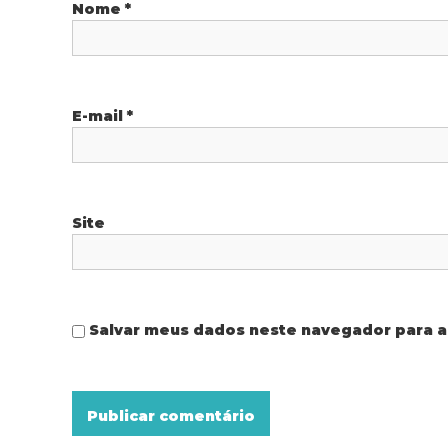
P
Nome
*
o
s
E-mail
*
t
Site
Salvar meus dados neste navegador para a