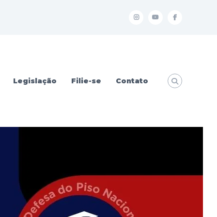
I
Y
f
Legislação
Filie-se
Contato