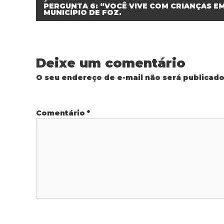
a
PERGUNTA 6: “VOCÊ VIVE COM CRIANÇAS EM
MUNICÍPIO DE FOZ.
v
e
Deixe um comentário
g
O seu endereço de e-mail não será publicado
a
Comentário
*
ç
ã
o
d
e