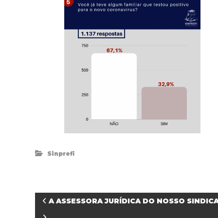
Sinprefi
N
A ASSESSORA JURÍDICA DO NOSSO SINDI