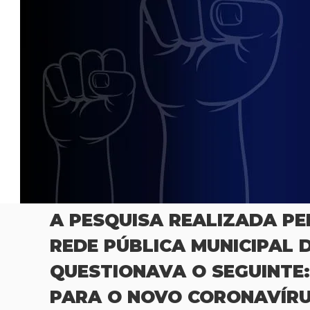
s
o
r
e
s
e
P
r
o
f
i
s
s
i
o
A PESQUISA REALIZADA PEL
n
a
REDE PÚBLICA MUNICIPAL 
i
QUESTIONAVA O SEGUINTE:
s
d
PARA O NOVO CORONAVÍR
a