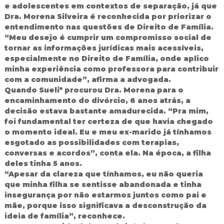
e adolescentes em contextos de separação, já que
Dra. Morena Silveira é reconhecida por priorizar o
entendimento nas questões de Direito de Família.
“Meu desejo é cumprir um compromisso social de
tornar as informações jurídicas mais acessíveis,
especialmente no Direito de Família, onde aplico
minha experiência como professora para contribuir
com a comunidade”, afirma a advogada.
Quando Sueli* procurou Dra. Morena para o
encaminhamento do divórcio, 6 anos atrás, a
decisão estava bastante amadurecida. “Pra mim,
foi fundamental ter certeza de que havia chegado
o momento ideal. Eu e meu ex-marido já tínhamos
esgotado as possibilidades com terapias,
conversas e acordos”, conta ela. Na época, a filha
deles tinha 5 anos.
“Apesar da clareza que tínhamos, eu não queria
que minha filha se sentisse abandonada e tinha
insegurança por não estarmos juntos como pai e
mãe, porque isso significava a desconstrução da
ideia de família”, reconhece.