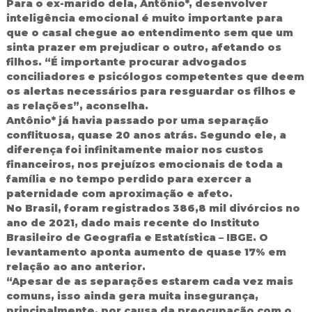
Para o ex-marido dela, Antônio*, desenvolver
inteligência emocional é muito importante para
que o casal chegue ao entendimento sem que um
sinta prazer em prejudicar o outro, afetando os
filhos. “É importante procurar advogados
conciliadores e psicólogos competentes que deem
os alertas necessários para resguardar os filhos e
as relações”, aconselha.
Antônio* já havia passado por uma separação
conflituosa, quase 20 anos atrás. Segundo ele, a
diferença foi infinitamente maior nos custos
financeiros, nos prejuízos emocionais de toda a
família e no tempo perdido para exercer a
paternidade com aproximação e afeto.
No Brasil, foram registrados 386,8 mil divórcios no
ano de 2021, dado mais recente do Instituto
Brasileiro de Geografia e Estatística – IBGE. O
levantamento aponta aumento de quase 17% em
relação ao ano anterior.
“Apesar de as separações estarem cada vez mais
comuns, isso ainda gera muita insegurança,
principalmente, por causa da preocupação com o