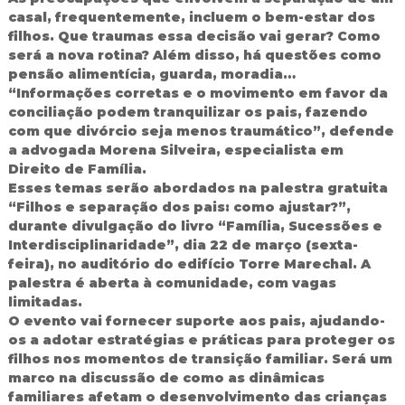
d
casal, frequentemente, incluem o bem-estar dos
o
filhos. Que traumas essa decisão vai gerar? Como
I
será a nova rotina? Além disso, há questões como
g
pensão alimentícia, guarda, moradia…
u
“Informações corretas e o movimento em favor da
a
conciliação podem tranquilizar os pais, fazendo
ç
u
com que divórcio seja menos traumático”, defende
a advogada Morena Silveira, especialista em
Direito de Família.
Esses temas serão abordados na palestra gratuita
“Filhos e separação dos pais: como ajustar?”,
durante divulgação do livro “Família, Sucessões e
Interdisciplinaridade”, dia 22 de março (sexta-
feira), no auditório do edifício Torre Marechal. A
palestra é aberta à comunidade, com vagas
limitadas.
O evento vai fornecer suporte aos pais, ajudando-
os a adotar estratégias e práticas para proteger os
filhos nos momentos de transição familiar. Será um
marco na discussão de como as dinâmicas
familiares afetam o desenvolvimento das crianças