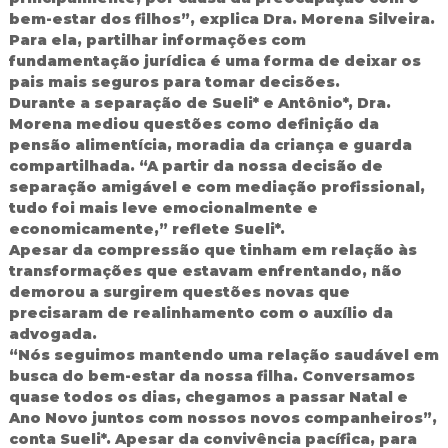
bem-estar dos filhos”, explica Dra. Morena Silveira.
Para ela, partilhar informações com
fundamentação jurídica é uma forma de deixar os
pais mais seguros para tomar decisões.
Durante a separação de Sueli* e Antônio*, Dra.
Morena mediou questões como definição da
pensão alimentícia, moradia da criança e guarda
compartilhada. “A partir da nossa decisão de
separação amigável e com mediação profissional,
tudo foi mais leve emocionalmente e
economicamente,” reflete Sueli*.
Apesar da compressão que tinham em relação às
transformações que estavam enfrentando, não
demorou a surgirem questões novas que
precisaram de realinhamento com o auxílio da
advogada.
“Nós seguimos mantendo uma relação saudável em
busca do bem-estar da nossa filha. Conversamos
quase todos os dias, chegamos a passar Natal e
Ano Novo juntos com nossos novos companheiros”,
conta Sueli*. Apesar da convivência pacífica, para