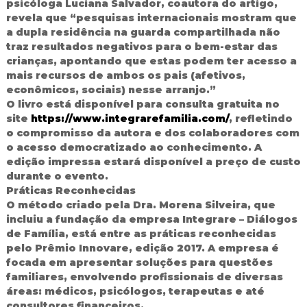
psicóloga Luciana Salvador, coautora do artigo,
revela que “pesquisas internacionais mostram que
a dupla residência na guarda compartilhada não
traz resultados negativos para o bem-estar das
crianças, apontando que estas podem ter acesso a
mais recursos de ambos os pais (afetivos,
econômicos, sociais) nesse arranjo.”
O livro está disponível para consulta gratuita no
site
https://www.integrarefamilia.com/
, refletindo
o compromisso da autora e dos colaboradores com
o acesso democratizado ao conhecimento. A
edição impressa estará disponível a preço de custo
durante o evento.
Práticas Reconhecidas
O método criado pela Dra. Morena Silveira, que
incluiu a fundação da empresa Integrare – Diálogos
de Família, está entre as práticas reconhecidas
pelo Prêmio Innovare, edição 2017. A empresa é
focada em apresentar soluções para questões
familiares, envolvendo profissionais de diversas
áreas: médicos, psicólogos, terapeutas e até
consultores financeiros.