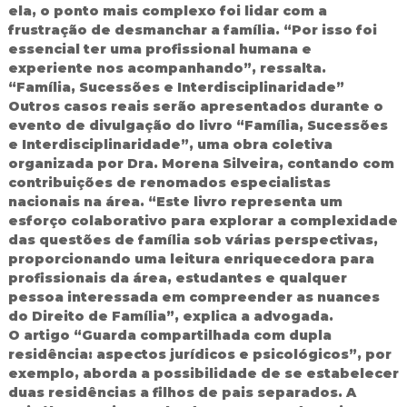
ela, o ponto mais complexo foi lidar com a
frustração de desmanchar a família. “Por isso foi
essencial ter uma profissional humana e
experiente nos acompanhando”, ressalta.
“Família, Sucessões e Interdisciplinaridade”
Outros casos reais serão apresentados durante o
evento de divulgação do livro “Família, Sucessões
e Interdisciplinaridade”, uma obra coletiva
organizada por Dra. Morena Silveira, contando com
contribuições de renomados especialistas
nacionais na área. “Este livro representa um
esforço colaborativo para explorar a complexidade
das questões de família sob várias perspectivas,
proporcionando uma leitura enriquecedora para
profissionais da área, estudantes e qualquer
pessoa interessada em compreender as nuances
do Direito de Família”, explica a advogada.
O artigo “Guarda compartilhada com dupla
residência: aspectos jurídicos e psicológicos”, por
exemplo, aborda a possibilidade de se estabelecer
duas residências a filhos de pais separados. A