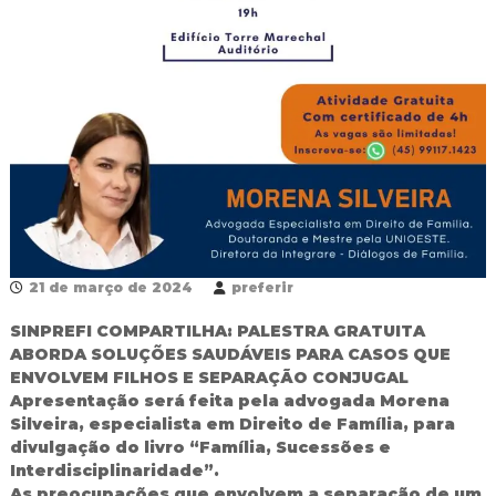
R
e
d
e
P
ú
b
l
i
c
a
M
u
n
21 de março de 2024
preferir
i
c
SINPREFI COMPARTILHA: PALESTRA GRATUITA
i
ABORDA SOLUÇÕES SAUDÁVEIS PARA CASOS QUE
p
a
ENVOLVEM FILHOS E SEPARAÇÃO CONJUGAL
l
Apresentação será feita pela advogada Morena
d
Silveira, especialista em Direito de Família, para
e
divulgação do livro “Família, Sucessões e
F
Interdisciplinaridade”.
o
As preocupações que envolvem a separação de um
z