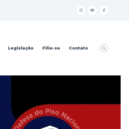
I
Y
f
Legislação
Filie-se
Contato