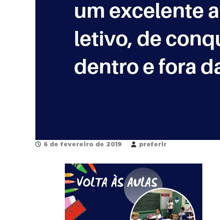
u
n
i
c
i
p
a
l
d
e
F
o
z
d
6 de fevereiro de 2019
preferir
o
I
g
u
a
ç
u