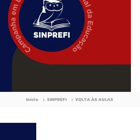
Início
SINPREFI
VOLTA ÀS AULAS