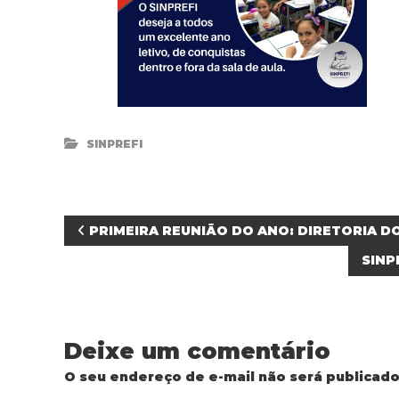
SINPREFI
N
PRIMEIRA REUNIÃO DO ANO: DIRETORIA DO
SINP
a
v
Deixe um comentário
e
O seu endereço de e-mail não será publicado
g