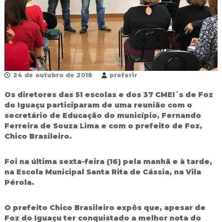
R
e
d
e
P
ú
b
l
24 de outubro de 2018
preferir
i
c
Os diretores das 51 escolas e dos 37 CMEI´s de Foz
a
do Iguaçu participaram de uma reunião com o
M
u
secretário de Educação do município, Fernando
n
Ferreira de Souza Lima e com o prefeito de Foz,
i
Chico Brasileiro.
c
i
p
Foi na última sexta-feira (16) pela manhã e à tarde,
a
na Escola Municipal Santa Rita de Cássia, na Vila
l
Pérola.
d
e
F
O prefeito Chico Brasileiro expôs que, apesar de
o
Foz do Iguaçu ter conquistado a melhor nota do
z