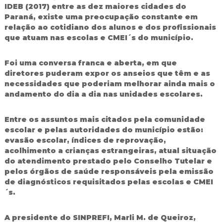
IDEB (2017) entre as dez maiores cidades do
d
Paraná, existe uma preocupação constante em
o
I
relação ao cotidiano dos alunos e dos profissionais
g
que atuam nas escolas e CMEI´s do município.
u
a
ç
Foi uma conversa franca e aberta, em que
u
diretores puderam expor os anseios que têm e as
necessidades que poderiam melhorar ainda mais o
andamento do dia a dia nas unidades escolares.
Entre os assuntos mais citados pela comunidade
escolar e pelas autoridades do município estão:
evasão escolar, índices de reprovação,
acolhimento a crianças estrangeiras, atual situação
do atendimento prestado pelo Conselho Tutelar e
pelos órgãos de saúde responsáveis pela emissão
de diagnósticos requisitados pelas escolas e CMEI
´s.
A presidente do SINPREFI, Marli M. de Queiroz,