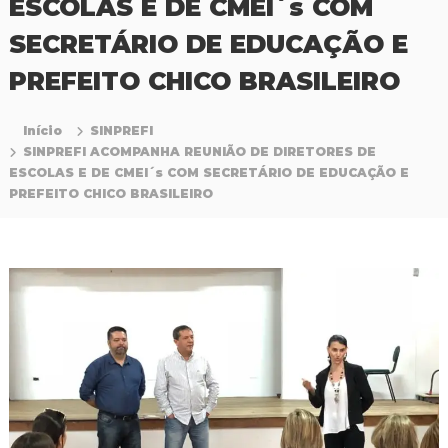
ESCOLAS E DE CMEI´s COM
P
r
SECRETÁRIO DE EDUCAÇÃO E
o
f
PREFEITO CHICO BRASILEIRO
i
s
s
Início
SINPREFI
i
SINPREFI ACOMPANHA REUNIÃO DE DIRETORES DE
o
ESCOLAS E DE CMEI´s COM SECRETÁRIO DE EDUCAÇÃO E
n
a
PREFEITO CHICO BRASILEIRO
i
s
d
a
E
d
u
c
a
ç
ã
o
d
a