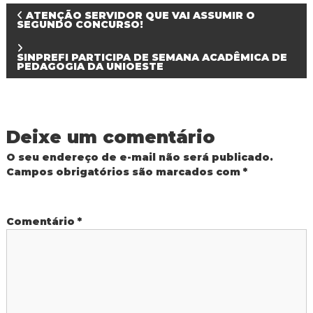
N
ATENÇÃO SERVIDOR QUE VAI ASSUMIR O
SEGUNDO CONCURSO!
a
SINPREFI PARTICIPA DE SEMANA ACADÊMICA DE
PEDAGOGIA DA UNIOESTE
v
e
Deixe um comentário
g
O seu endereço de e-mail não será publicado.
a
Campos obrigatórios são marcados com
*
ç
Comentário
*
ã
o
d