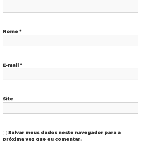
e
P
Nome
*
o
s
t
E-mail
*
Site
Salvar meus dados neste navegador para a
próxima vez que eu comentar.