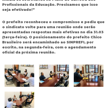
Profissionais da Educação. Precisamos que isso
seja efetivado!”
O prefeito reconheceu o compromisso e pediu que
o sindicato volte para uma reunião onde serão
apresentadas respostas mais efetivas no dia 31.03
(terça-feira). O posicionamento do prefeito Chico
Brasileiro será encaminhado ao SINPREFI, por
escrito, na segunda-feira, com o agendamento
oficial da próxima reunião.