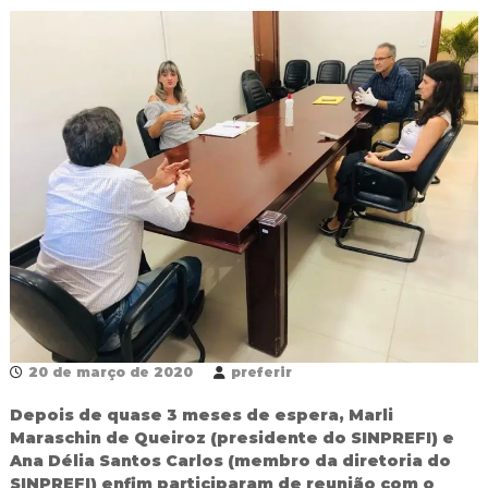
R
e
d
e
P
ú
b
l
i
c
a
M
u
n
i
c
i
p
a
20 de março de 2020
preferir
l
d
Depois de quase 3 meses de espera, Marli
e
Maraschin de Queiroz (presidente do SINPREFI) e
F
Ana Délia Santos Carlos (membro da diretoria do
o
SINPREFI) enfim participaram de reunião com o
z