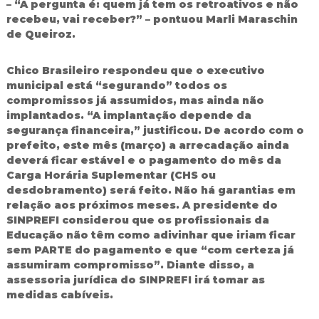
– “A pergunta é: quem já tem os retroativos e não
recebeu, vai receber?” – pontuou Marli Maraschin
de Queiroz.
Chico Brasileiro respondeu que o executivo
municipal está “segurando” todos os
compromissos já assumidos, mas ainda não
implantados. “A implantação depende da
segurança financeira,” justificou. De acordo com o
prefeito, este mês (março) a arrecadação ainda
deverá ficar estável e o pagamento do mês da
Carga Horária Suplementar (CHS ou
desdobramento) será feito. Não há garantias em
relação aos próximos meses. A presidente do
SINPREFI considerou que os profissionais da
Educação não têm como adivinhar que iriam ficar
sem PARTE do pagamento e que “com certeza já
assumiram compromisso”. Diante disso, a
assessoria jurídica do SINPREFI irá tomar as
medidas cabíveis.