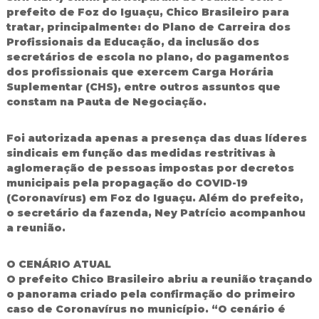
prefeito de Foz do Iguaçu, Chico Brasileiro para
d
o
tratar, principalmente: do Plano de Carreira dos
I
Profissionais da Educação, da inclusão dos
g
secretários de escola no plano, do pagamentos
u
dos profissionais que exercem Carga Horária
a
Suplementar (CHS), entre outros assuntos que
ç
constam na Pauta de Negociação.
u
Foi autorizada apenas a presença das duas líderes
sindicais em função das medidas restritivas à
aglomeração de pessoas impostas por decretos
municipais pela propagação do COVID-19
(Coronavírus) em Foz do Iguaçu. Além do prefeito,
o secretário da fazenda, Ney Patrício acompanhou
a reunião.
O CENÁRIO ATUAL
O prefeito Chico Brasileiro abriu a reunião traçando
o panorama criado pela confirmação do primeiro
caso de Coronavírus no município. “O cenário é