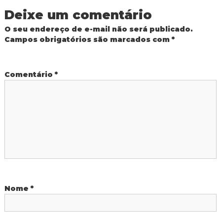
Deixe um comentário
g
O seu endereço de e-mail não será publicado.
a
Campos obrigatórios são marcados com
*
ç
Comentário
*
ã
o
d
e
P
Nome
*
o
s