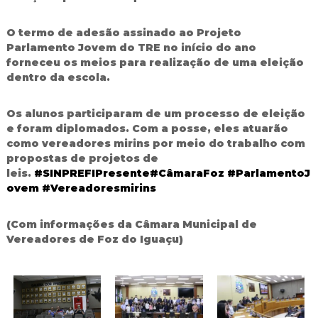
O termo de adesão assinado ao Projeto
Parlamento Jovem do TRE no início do ano
forneceu os meios para realização de uma eleição
dentro da escola.
Os alunos participaram de um processo de eleição
e foram diplomados. Com a posse, eles atuarão
como vereadores mirins por meio do trabalho com
propostas de projetos de
leis.
#
SINPREFIPresente
#
CâmaraFoz
#
ParlamentoJ
ovem
#
Vereadoresmirins
(Com informações da Câmara Municipal de
Vereadores de Foz do Iguaçu)