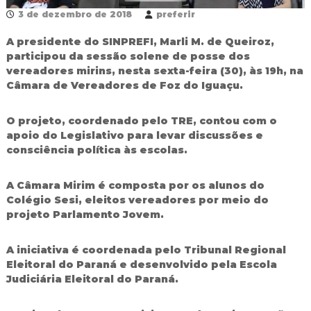
R
3 de dezembro de 2018
preferir
e
d
A presidente do SINPREFI, Marli M. de Queiroz,
e
participou da sessão solene de posse dos
P
vereadores mirins, nesta sexta-feira (30), às 19h, na
ú
Câmara de Vereadores de Foz do Iguaçu.
b
l
i
O projeto, coordenado pelo TRE, contou com o
c
apoio do Legislativo para levar discussões e
a
M
consciência política às escolas.
u
n
A Câmara Mirim é composta por os alunos do
i
c
Colégio Sesi, eleitos vereadores por meio do
i
projeto Parlamento Jovem.
p
a
l
A iniciativa é coordenada pelo Tribunal Regional
d
Eleitoral do Paraná e desenvolvido pela Escola
e
Judiciária Eleitoral do Paraná.
F
o
z