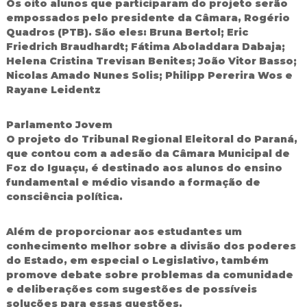
Os oito alunos que participaram do projeto serão
d
empossados pelo presidente da Câmara, Rogério
o
Quadros (PTB). São eles: Bruna Bertol; Eric
I
Friedrich Braudhardt; Fátima Aboladdara Dabaja;
g
Helena Cristina Trevisan Benites; João Vitor Basso;
u
a
Nicolas Amado Nunes Solis; Philipp Pererira Wos e
ç
Rayane Leidentz
u
Parlamento Jovem
O projeto do Tribunal Regional Eleitoral do Paraná,
que contou com a adesão da Câmara Municipal de
Foz do Iguaçu, é destinado aos alunos do ensino
fundamental e médio visando a formação de
consciência política.
Além de proporcionar aos estudantes um
conhecimento melhor sobre a divisão dos poderes
do Estado, em especial o Legislativo, também
promove debate sobre problemas da comunidade
e deliberações com sugestões de possíveis
soluções para essas questões.