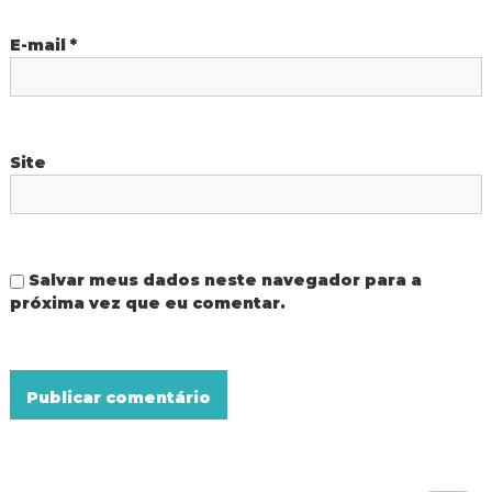
t
E-mail
*
Site
Salvar meus dados neste navegador para a
próxima vez que eu comentar.