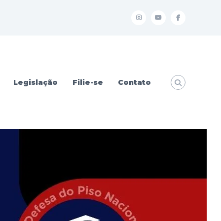
I
Y
f
Legislação
Filie-se
Contato