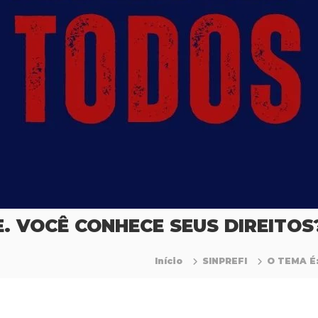
E. VOCÊ CONHECE SEUS DIREITOS
Início
SINPREFI
O TEMA É