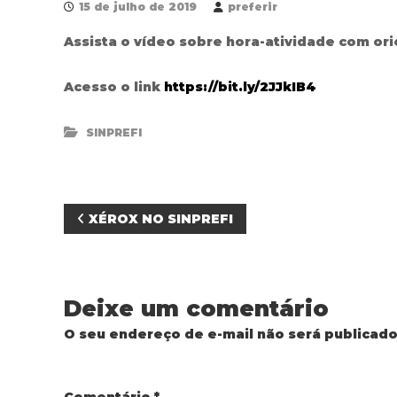
15 de julho de 2019
preferir
u
n
Assista o vídeo sobre hora-atividade com or
i
c
Acesso o link
https://bit.ly/2JJkIB4
i
p
a
SINPREFI
l
d
e
F
N
XÉROX NO SINPREFI
o
z
a
d
o
v
I
Deixe um comentário
g
u
e
O seu endereço de e-mail não será publicado
a
ç
g
u