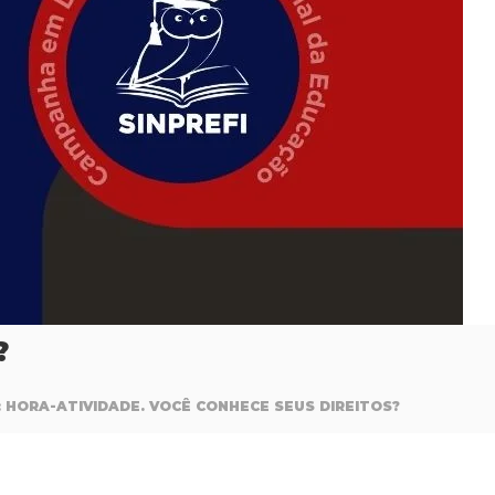
?
: HORA-ATIVIDADE. VOCÊ CONHECE SEUS DIREITOS?