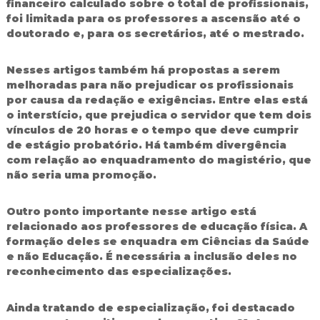
financeiro calculado sobre o total de profissionais,
foi limitada para os professores a ascensão até o
doutorado e, para os secretários, até o mestrado.
Nesses artigos também há propostas a serem
melhoradas para não prejudicar os profissionais
por causa da redação e exigências. Entre elas está
o interstício, que prejudica o servidor que tem dois
vínculos de 20 horas e o tempo que deve cumprir
de estágio probatório. Há também divergência
com relação ao enquadramento do magistério, que
não seria uma promoção.
Outro ponto importante nesse artigo está
relacionado aos professores de educação física. A
formação deles se enquadra em Ciências da Saúde
e não Educação. É necessária a inclusão deles no
reconhecimento das especializações.
Ainda tratando de especialização, foi destacado