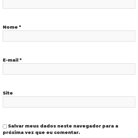
e
P
Nome
*
o
s
E-mail
*
t
Site
Salvar meus dados neste navegador para a
próxima vez que eu comentar.