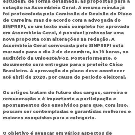
estudem, de forma detalhada, as propostas para a
d
votação na Assembleia Geral. A mesma minuta já
o
foi protocolada pela Comissão de Revisão do Plano
I
de Carreira, mas de acordo com a advogada do
g
SINPREFI, se um texto mais completo for aprovado
u
a
em Assembleia Geral, é possível protocolar uma
ç
nova proposta com alterações na redação. A
u
Assembleia Geral convocada pelo SINPREFI está
marcada para o dia 2 de dezembro, às 19 horas, no
auditório da Unioeste/Foz. Posteriormente, o
documento será entregue para o prefeito Chico
Brasileiro. A aprovação do plano deve acontecer
até abril de 2020, por causa do período eleitoral.
Os artigos tratam do futuro dos cargos, carreira e
remuneração e é importante a participação e
apontamentos dos envolvidos para que, com isso,
possam ser contempladas e garantidas melhores e
maiores conquistas para a categoria.
O objetivo é avançar em vários aspectos de