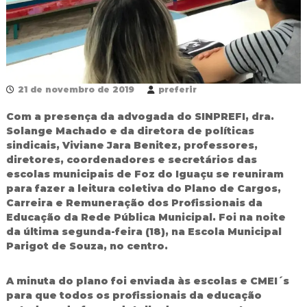
R
e
d
e
P
ú
b
21 de novembro de 2019
preferir
l
i
Com a presença da advogada do SINPREFI, dra.
c
Solange Machado e da diretora de políticas
a
sindicais, Viviane Jara Benitez, professores,
M
u
diretores, coordenadores e secretários das
n
escolas municipais de Foz do Iguaçu se reuniram
i
para fazer a leitura coletiva do Plano de Cargos,
c
Carreira e Remuneração dos Profissionais da
i
Educação da Rede Pública Municipal. Foi na noite
p
da última segunda-feira (18), na Escola Municipal
a
l
Parigot de Souza, no centro.
d
e
A minuta do plano foi enviada às escolas e CMEI´s
F
o
para que todos os profissionais da educação
z