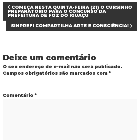
N
COMEÇA NESTA QUINTA-FEIRA (21) O CURSINHO
PREPARATÓRIO PARA O CONCURSO DA
PREFEITURA DE FOZ DO IGUAÇU
a
SINPREFI COMPARTILHA ARTE E CONSCIÊNCIA!
v
e
Deixe um comentário
g
O seu endereço de e-mail não será publicado.
Campos obrigatórios são marcados com
*
a
ç
Comentário
*
ã
o
d