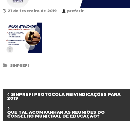
R
e
21 de fevereiro de 2019
preferir
d
e
P
ú
b
l
i
c
a
M
SINPREFI
u
n
i
c
i
N
SINPREFI PROTOCOLA REIVINDICAÇÕES PARA
p
2019
a
l
a
d
QUE TAL ACOMPANHAR AS REUNIÕES DO
CONSELHO MUNICIPAL DE EDUCAÇÃO?
e
v
F
o
z