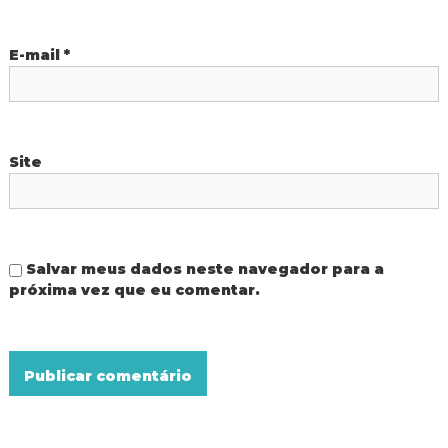
s
t
E-mail
*
Site
Salvar meus dados neste navegador para a
próxima vez que eu comentar.