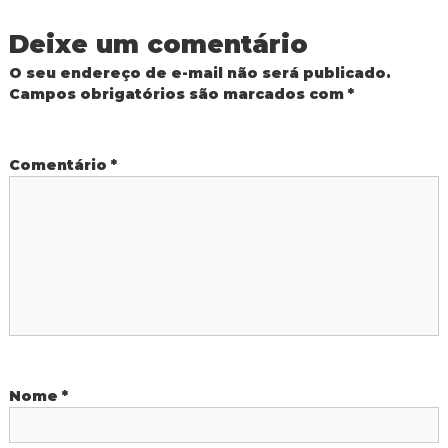
e
d
o
Deixe um comentário
g
I
g
O seu endereço de e-mail não será publicado.
u
a
Campos obrigatórios são marcados com
*
a
ç
ç
u
Comentário
*
ã
o
d
e
P
Nome
*
o