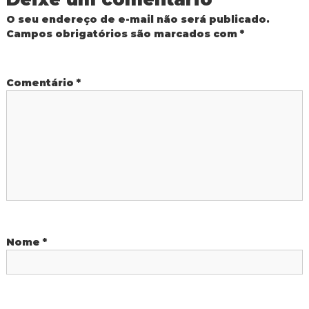
d
O seu endereço de e-mail não será publicado.
a
o
Campos obrigatórios são marcados com
*
I
g
ç
u
a
Comentário
*
ã
ç
u
o
d
e
P
o
Nome
*
s
t