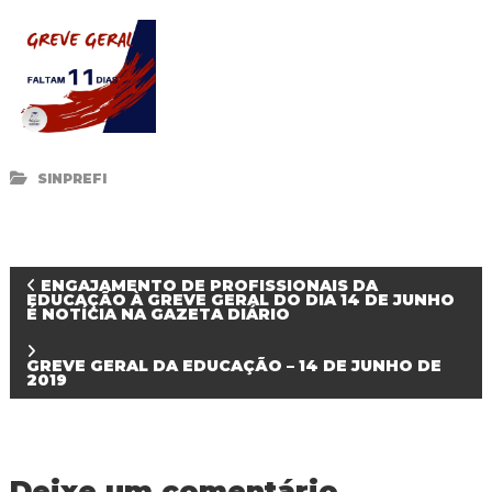
R
e
d
e
P
ú
b
l
i
SINPREFI
c
a
M
u
n
N
ENGAJAMENTO DE PROFISSIONAIS DA
i
EDUCAÇÃO À GREVE GERAL DO DIA 14 DE JUNHO
c
É NOTÍCIA NA GAZETA DIÁRIO
a
i
p
GREVE GERAL DA EDUCAÇÃO – 14 DE JUNHO DE
a
v
2019
l
d
e
e
F
o
g
Deixe um comentário
z