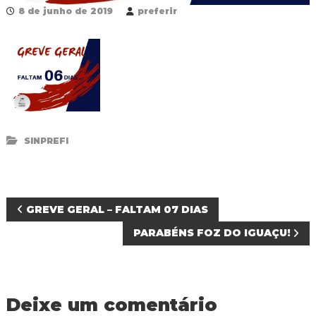
R
8 de junho de 2019
preferir
e
d
e
P
ú
b
l
i
c
a
SINPREFI
M
u
n
i
c
N
GREVE GERAL – FALTAM 07 DIAS
i
p
PARABÉNS FOZ DO IGUAÇU!
a
a
l
d
v
e
F
Deixe um comentário
e
o
z