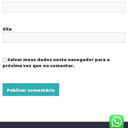
t
Site
Salvar meus dados neste navegador para a
próxima vez que eu comentar.