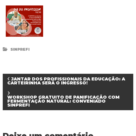
R
e
d
e
P
ú
b
l
i
SINPREFI
c
a
M
u
n
N
JANTAR DOS PROFISSIONAIS DA EDUCAÇÃO: A
i
CARTEIRINHA SERÁ O INGRESSO!
c
a
i
WORKSHOP GRATUITO DE PANIFICAÇÃO COM
p
FERMENTAÇÃO NATURAL: CONVENIADO
a
v
SINPREFI
l
d
e
e
F
o
g
Deixe um comentário
z