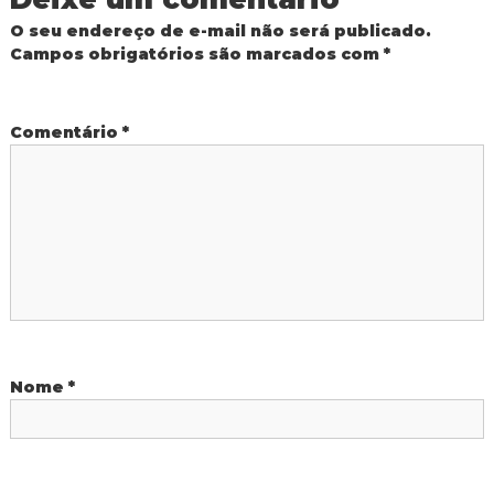
d
O seu endereço de e-mail não será publicado.
a
o
Campos obrigatórios são marcados com
*
I
g
ç
u
a
Comentário
*
ã
ç
u
o
d
e
P
o
Nome
*
s
t