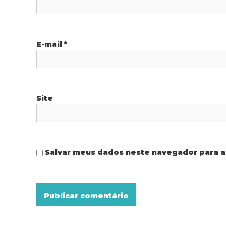
e
P
o
E-mail
*
s
t
Site
Salvar meus dados neste navegador para a