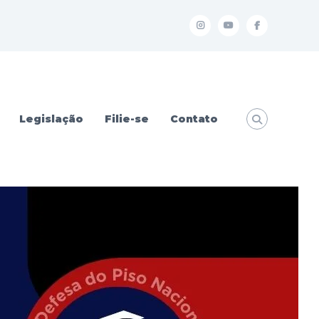
I
Y
f
Legislação
Filie-se
Contato