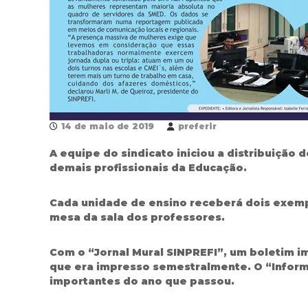
u
n
i
c
i
p
a
l
14 de maio de 2019
preferir
d
e
A equipe do sindicato iniciou a distribuição 
F
demais profissionais da Educação.
o
z
d
Cada unidade de ensino receberá dois exempla
o
mesa da sala dos professores.
I
g
Com o “Jornal Mural SINPREFI”, um boletim i
u
que era impresso semestralmente. O “Informa
a
importantes do ano que passou.
ç
u