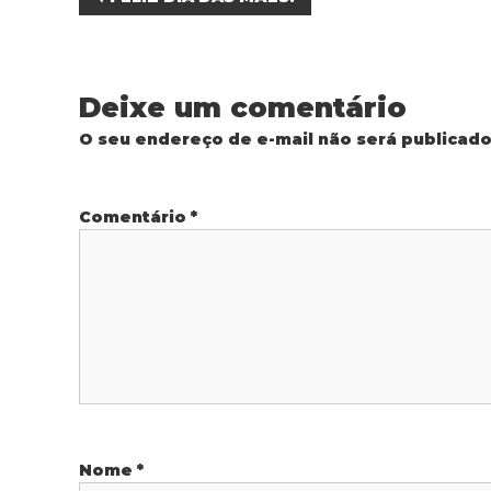
N
a
v
Deixe um comentário
e
O seu endereço de e-mail não será publicado
g
Comentário
*
a
ç
ã
o
d
Nome
*