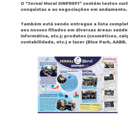
O “Jornal Mural SINPREFI” contém textos curto
conquistas e as negociações em andamento. 
Também está sendo entregue a lista complet
aos nossos filiados em diversas áreas: saúde 
informática, etc.); produtos (cosméticos, calç
contabilidade, etc.) e lazer (Blue Park, AABB, 