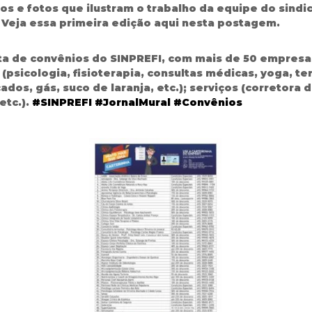
s e fotos que ilustram o trabalho da equipe do sindic
Veja essa primeira edição aqui nesta postagem.
a de convênios do SINPREFI, com mais de 50 empresa
(psicologia, fisioterapia, consultas médicas, yoga, te
ados, gás, suco de laranja, etc.); serviços (corretora 
etc.).
#
SINPREFI
#
JornalMural
#
Convênios