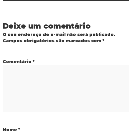
v
e
Deixe um comentário
g
O seu endereço de e-mail não será publicado.
a
Campos obrigatórios são marcados com
*
ç
Comentário
*
ã
o
d
e
P
Nome
*