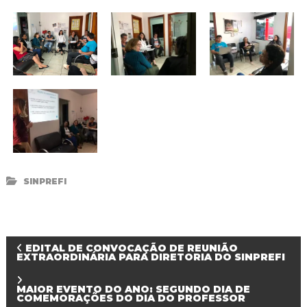
d
o
I
g
u
a
ç
u
SINPREFI
N
EDITAL DE CONVOCAÇÃO DE REUNIÃO
EXTRAORDINÁRIA PARA DIRETORIA DO SINPREFI
a
MAIOR EVENTO DO ANO: SEGUNDO DIA DE
COMEMORAÇÕES DO DIA DO PROFESSOR