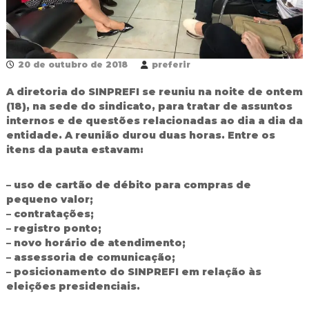
R
e
d
e
P
20 de outubro de 2018
preferir
ú
b
A diretoria do SINPREFI se reuniu na noite de ontem
l
(18), na sede do sindicato, para tratar de assuntos
i
internos e de questões relacionadas ao dia a dia da
c
entidade. A reunião durou duas horas. Entre os
a
M
itens da pauta estavam:
u
n
– uso de cartão de débito para compras de
i
c
pequeno valor;
i
– contratações;
p
– registro ponto;
a
– novo horário de atendimento;
l
– assessoria de comunicação;
d
– posicionamento do SINPREFI em relação às
e
F
eleições presidenciais.
o
z