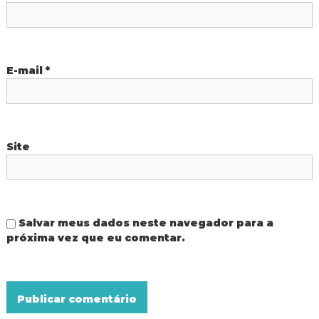
o
s
t
E-mail
*
Site
Salvar meus dados neste navegador para a
próxima vez que eu comentar.