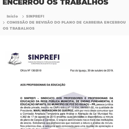
ENCERROU OS TRABALHOS
P
r
o
Início
SINPREFI
f
COMISSÃO DE REVISÃO DO PLANO DE CARREIRA ENCERROU
i
OS TRABALHOS
s
s
i
o
n
a
i
s
d
a
E
d
u
c
a
ç
ã
o
d
a