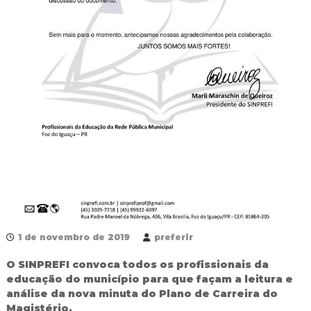
R
e
d
e
P
ú
b
l
i
c
a
M
u
n
i
c
i
p
a
1 de novembro de 2019
preferir
l
d
O SINPREFI convoca todos os profissionais da
e
educação do município para que façam a leitura e
F
análise da nova minuta do Plano de Carreira do
o
Magistério.
z