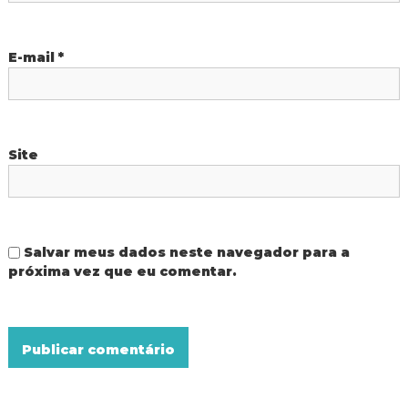
t
E-mail
*
Site
Salvar meus dados neste navegador para a
próxima vez que eu comentar.