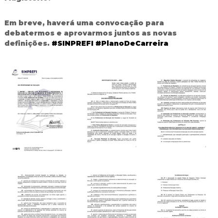
d
o
Em breve, haverá uma convocação para
I
debatermos e aprovarmos juntos as novas
g
definições.
#
SINPREFI
#
PlanoDeCarreira
u
a
ç
u