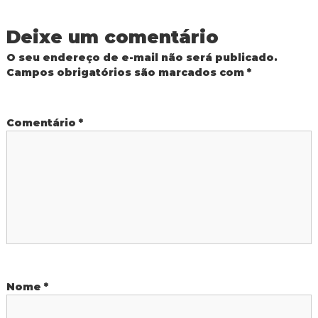
g
a
Deixe um comentário
O seu endereço de e-mail não será publicado.
ç
Campos obrigatórios são marcados com
*
ã
Comentário
*
o
d
e
P
o
Nome
*
s