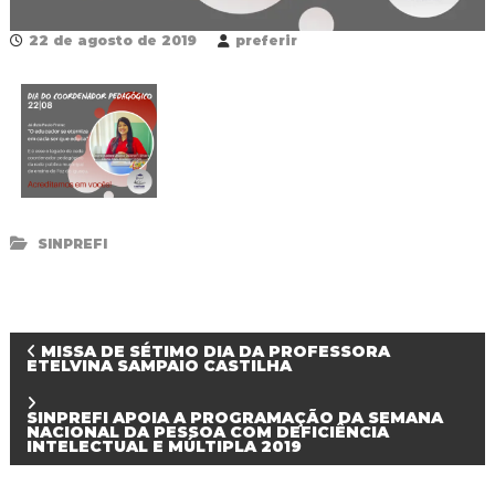
R
e
22 de agosto de 2019
preferir
d
e
P
ú
b
l
i
c
a
M
SINPREFI
u
n
i
c
i
N
MISSA DE SÉTIMO DIA DA PROFESSORA
p
ETELVINA SAMPAIO CASTILHA
a
l
a
d
SINPREFI APOIA A PROGRAMAÇÃO DA SEMANA
NACIONAL DA PESSOA COM DEFICIÊNCIA
e
v
INTELECTUAL E MÚLTIPLA 2019
F
o
z