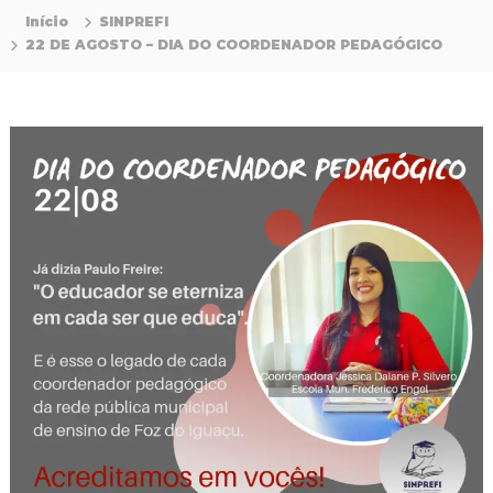
P
Início
SINPREFI
r
22 DE AGOSTO – DIA DO COORDENADOR PEDAGÓGICO
o
f
i
s
s
i
o
n
a
i
s
d
a
E
d
u
c
a
ç
ã
o
d
a