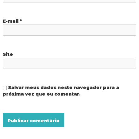
s
t
E-mail
*
Site
Salvar meus dados neste navegador para a
próxima vez que eu comentar.