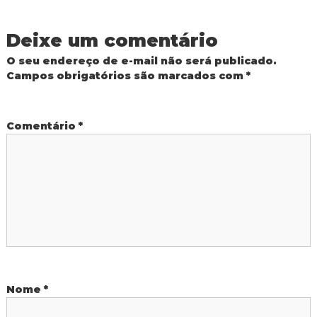
e
d
o
g
Deixe um comentário
I
g
O seu endereço de e-mail não será publicado.
u
a
Campos obrigatórios são marcados com
*
a
ç
ç
u
Comentário
*
ã
o
d
e
P
o
Nome
*