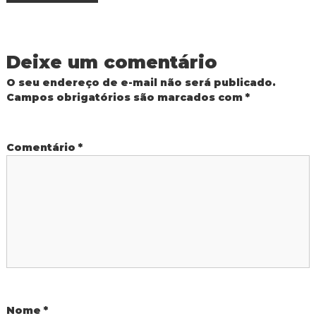
R
a
e
d
e
v
Deixe um comentário
P
ú
e
O seu endereço de e-mail não será publicado.
b
Campos obrigatórios são marcados com
*
l
i
g
c
a
a
Comentário
*
M
u
n
ç
i
c
ã
i
p
a
o
l
d
d
e
F
o
e
Nome
*
z