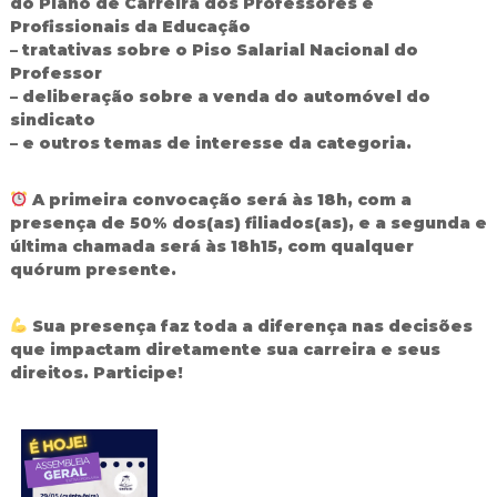
do Plano de Carreira dos Professores e
d
Profissionais da Educação
o
– tratativas sobre o Piso Salarial Nacional do
I
Professor
g
– deliberação sobre a venda do automóvel do
u
a
sindicato
ç
– e outros temas de interesse da categoria.
u
A primeira convocação será às 18h, com a
presença de 50% dos(as) filiados(as), e a segunda e
última chamada será às 18h15, com qualquer
quórum presente.
Sua presença faz toda a diferença nas decisões
que impactam diretamente sua carreira e seus
direitos. Participe!