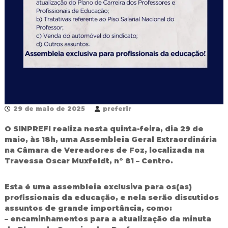
R
e
d
e
P
ú
b
l
i
c
a
M
29 de maio de 2025
preferir
u
n
O SINPREFI realiza nesta quinta-feira, dia 29 de
i
maio, às 18h, uma Assembleia Geral Extraordinária
c
na Câmara de Vereadores de Foz, localizada na
i
Travessa Oscar Muxfeldt, nº 81 – Centro.
p
a
l
Esta é uma assembleia exclusiva para os(as)
d
profissionais da educação, e nela serão discutidos
e
assuntos de grande importância, como:
F
o
– encaminhamentos para a atualização da minuta
z