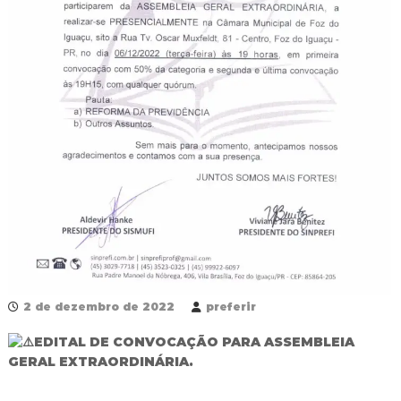
R
e
d
e
P
ú
b
l
i
c
a
M
u
n
i
c
i
p
a
2 de dezembro de 2022
preferir
l
d
EDITAL DE CONVOCAÇÃO PARA ASSEMBLEIA
e
GERAL EXTRAORDINÁRIA.
F
o
z