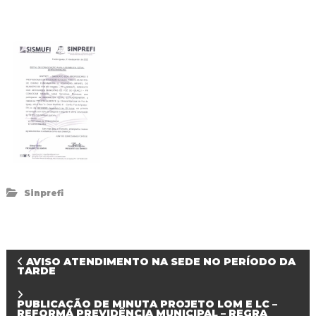
d
o
I
g
u
a
ç
u
Sinprefi
N
AVISO ATENDIMENTO NA SEDE NO PERÍODO DA
TARDE
a
PUBLICAÇÃO DE MINUTA PROJETO LOM E LC –
REFORMA PREVIDÊNCIA MUNICIPAL – REGRA